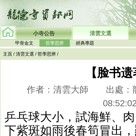
小寺公告
清雲文選
甲骨金文
哲學思辨
經典專題
主頁
/
清雲文選
/
哲學思辨
/
【脸书遗
作者：清雲大師 出處：龍德
08:52
乒乓球大小，試海鮮、肉
下紫斑如雨後春筍冒出，